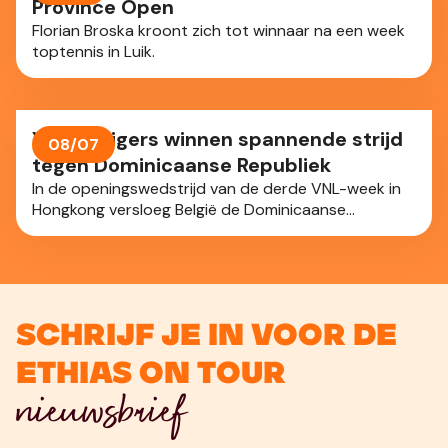
Province Open
uur en 17 minuten stond er 6-4, 6-7, 6-3 op het
Florian Broska kroont zich tot winnaar na een week
bord.
toptennis in Luik.
Yellow Tigers winnen spannende strijd
08/07
tegen Dominicaanse Republiek
In de openingswedstrijd van de derde VNL-week in
Hongkong versloeg België de Dominicaanse
Republiek na een zenuwslopende vijfsetter: 3-2.
Schrijf je in voor de
Ethias On Tour
nieuwsbrief