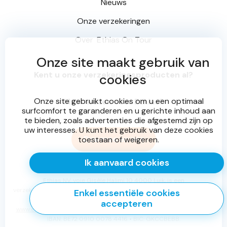
Nieuws
Onze verzekeringen
Over
Ethias On Tour
Onze site maakt gebruik van
Kent u onze verzekeringsproducten al?
cookies
Onze site gebruikt cookies om u een optimaal
Meer weten over Ethias?
surfcomfort te garanderen en u gerichte inhoud aan
te bieden, zoals advertenties die afgestemd zijn op
uw interesses. U kunt het gebruik van deze cookies
Doe mee en win
toestaan of weigeren.
Ik aanvaard cookies
Ethias NV, voie Gisèle Halimi 10 4000 Luik, is een
verzekeringsmaatschappij toegelaten in België onder het nr. 0196 en
Enkel essentiële cookies
onderworpen aan het Belgisch Recht.
accepteren
www.ethias.be
•
info@ethias.be
• RPR Luik BTW BE 0404.484.654 -
IBAN: BE72 0910 0078 4416 • BIC: GKCCBEBB.