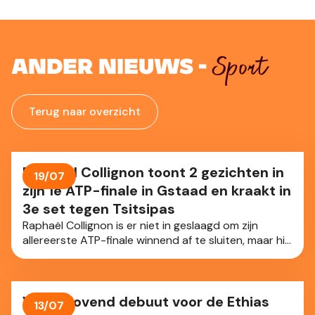
Sport
Ander nieuws -
Terug naar overzicht
Raphäel Collignon toont 2 gezichten in
19/07
zijn 1e ATP-finale in Gstaad en kraakt in
3e set tegen Tsitsipas
Raphaël Collignon is er niet in geslaagd om zijn
allereerste ATP-finale winnend af te sluiten, maar hij
heeft zich wel enorm geweerd in Gstaad (Zwi). Onze
landgenoot (ATP-42) leek wat nerveus en toonde 2
gezichten tegen de Griek Stefanos Tsitsipas (ATP-
85). Bij momenten wervelend en vol klasse, maar ook
Veelbelovend debuut voor de Ethias
13/07
met te veel fouten op belangrijke momenten. Na 2