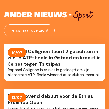
Sport
Ander nieuws -
Terug naar overzicht
Raphäel Collignon toont 2 gezichten in
19/07
zijn 1e ATP-finale in Gstaad en kraakt in
3e set tegen Tsitsipas
Raphaël Collignon is er niet in geslaagd om zijn
allereerste ATP-finale winnend af te sluiten, maar hij
heeft zich wel enorm geweerd in Gstaad (Zwi). Onze
landgenoot (ATP-42) leek wat nerveus en toonde 2
gezichten tegen de Griek Stefanos Tsitsipas (ATP-
85). Bij momenten wervelend en vol klasse, maar ook
Veelbelovend debuut voor de Ethias
13/07
met te veel fouten op belangrijke momenten. Na 2
Province Open
uur en 17 minuten stond er 6-4, 6-7, 6-3 op het
Florian Broska kroont zich tot winnaar na een week