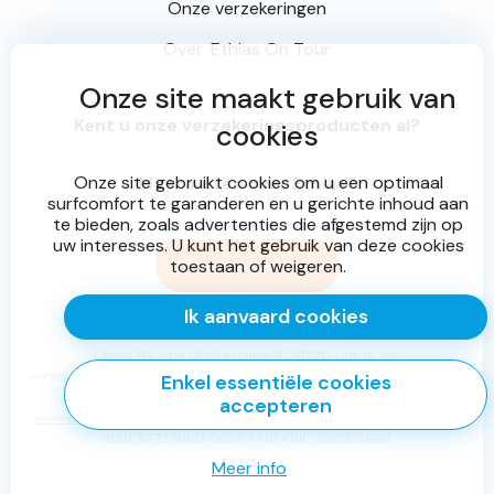
Onze verzekeringen
Over
Ethias On Tour
Onze site maakt gebruik van
Kent u onze verzekeringsproducten al?
cookies
Onze site gebruikt cookies om u een optimaal
Meer weten over Ethias?
surfcomfort te garanderen en u gerichte inhoud aan
te bieden, zoals advertenties die afgestemd zijn op
uw interesses. U kunt het gebruik van deze cookies
Doe mee en win
toestaan of weigeren.
Ik aanvaard cookies
Ethias NV, voie Gisèle Halimi 10 4000 Luik, is een
verzekeringsmaatschappij toegelaten in België onder het nr. 0196 en
Enkel essentiële cookies
onderworpen aan het Belgisch Recht.
accepteren
www.ethias.be
•
info@ethias.be
• RPR Luik BTW BE 0404.484.654 -
IBAN: BE72 0910 0078 4416 • BIC: GKCCBEBB.
Meer info