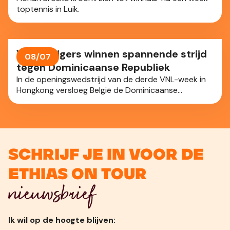
bord.
toptennis in Luik.
Yellow Tigers winnen spannende strijd
08/07
tegen Dominicaanse Republiek
In de openingswedstrijd van de derde VNL-week in
Hongkong versloeg België de Dominicaanse
Republiek na een zenuwslopende vijfsetter: 3-2.
Schrijf je in voor de
Ethias On Tour
nieuwsbrief
Ik wil op de hoogte blijven: