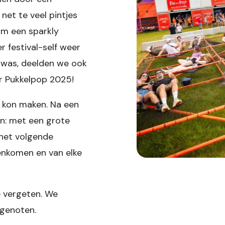
 net te veel pintjes
om een sparkly
r festival-self weer
g was, deelden we ook
or Pukkelpop 2025!
 kon maken. Na een
en: met een grote
 het volgende
enkomen en van elke
e vergeten. We
d genoten.