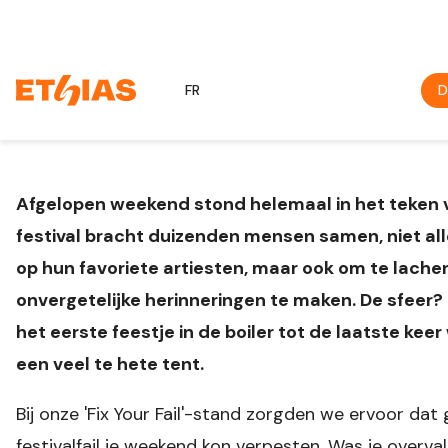
FR
D
Afgelopen weekend stond helemaal in het teken 
festival bracht duizenden mensen samen, niet al
op hun favoriete artiesten, maar ook om te lache
onvergetelijke herinneringen te maken. De sfeer?
het eerste feestje in de boiler tot de laatste kee
een veel te hete tent.
Bij onze 'Fix Your Fail'-stand zorgden we ervoor dat
festivalfail je weekend kon verpesten. Was je overva