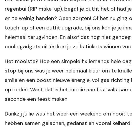
regenbui (RIP make-up), begaf je outfit het of had je
en te weinig handen? Geen zorgen! Of het nu ging 
touch-up of een outfit upgrade, bij ons kon je je inne
helemaal terugvinden. En alsof dat nog niet genoe
coole gadgets uit én kon je zelfs tickets winnen vo
Het mooiste? Hoe een simpele fix iemands hele dag
stop bij ons was je weer helemaal klaar om te knall
smile en een boost nieuwe energie, vol gas richting
optreden. Want dat is het mooie aan festivals: sam
seconde een feest maken.
Dankzij jullie was het weer een weekend om nooit t
hebben samen gelachen, gedanst en vooral keihar