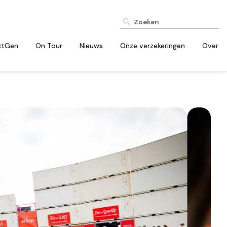
xtGen
On Tour
Nieuws
Onze verzekeringen
Over