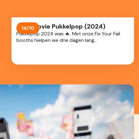
Aftermovie Pukkelpop (2024)
14/10
Pukkelpop 2024 was 🔥. Met onze Fix Your Fail
booths hielpen we drie dagen lang
festivalgangers hun festival fails...