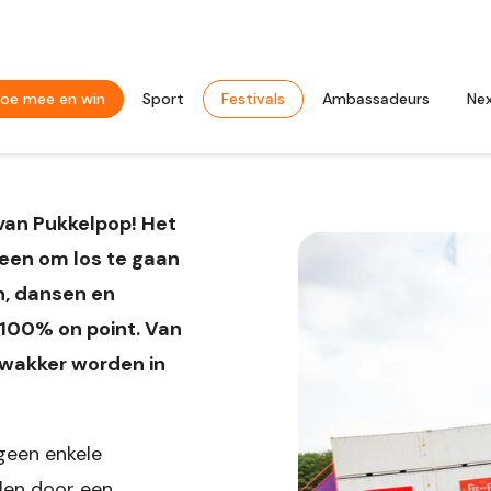
oe mee en win
Sport
Festivals
Ambassadeurs
Ne
van Pukkelpop! Het
leen om los te gaan
n, dansen en
 100% on point. Van
r wakker worden in
 geen enkele
llen door een