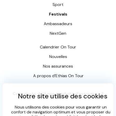
Sport
Festivals
Ambassadeurs
NextGen
Calendrier
On Tour
Nouvelles
Nos assurances
A propos d’
Ethias On Tour
Connais-tu déjà nos produits d'assurance ?
Notre site utilise des cookies
Nous utilisons des cookies pour vous garantir un
Tu souhaites en savoir plus sur Ethias ?
confort de navigation optimum et vous proposer du