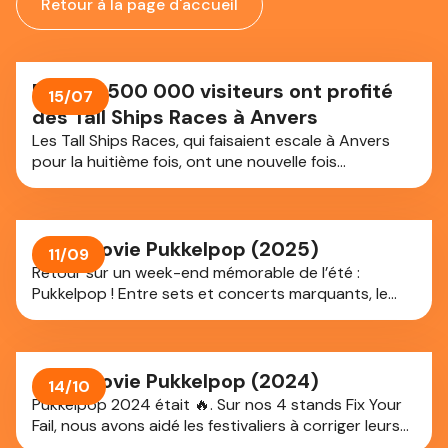
Retour à la page d'accueil
Plus de 500 000 visiteurs ont profité
15/07
des Tall Ships Races à Anvers
Les Tall Ships Races, qui faisaient escale à Anvers
pour la huitième fois, ont une nouvelle fois
transformé la ville en une immense fête populaire.
Jusqu’à aujourd’hui, les 34 grands voiliers étaient
amarrés le long des quais de l’Escaut et dans les
docks. En quatre jours, ils ont attiré plus de 500
Aftermovie Pukkelpop (2025)
11/09
000 visiteurs, venus non seulement admirer les
Retour sur un week-end mémorable de l’été :
navires, mais aussi profiter de l’ambiance, des
Pukkelpop ! Entre sets et concerts marquants, le
concerts, du feu d’artifice ainsi que de l’offre
festival reste bien présent dans nos souvenirs. Nos
gastronomique.
stands Fix Your Fail étaient the place to be :
paillettes, coiffures, goodies, gadgets et merch en
édition limitée pour transformer le moindre petit fail
Aftermovie Pukkelpop (2024)
14/10
de festival en véritable glow-up. Replonge-toi dans
Pukkelpop 2024 était 🔥. Sur nos 4 stands Fix Your
cette ambiance avec cet aftermovie. Alors, qui a
Fail, nous avons aidé les festivaliers à corriger leurs
déjà hâte à la prochaine édition ?
fails...