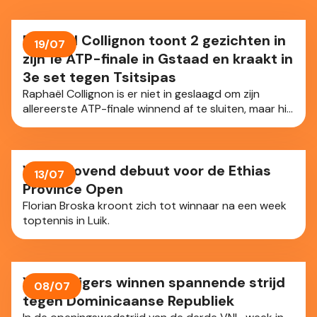
Raphäel Collignon toont 2 gezichten in
19/07
zijn 1e ATP-finale in Gstaad en kraakt in
3e set tegen Tsitsipas
Raphaël Collignon is er niet in geslaagd om zijn
allereerste ATP-finale winnend af te sluiten, maar hij
heeft zich wel enorm geweerd in Gstaad (Zwi). Onze
landgenoot (ATP-42) leek wat nerveus en toonde 2
gezichten tegen de Griek Stefanos Tsitsipas (ATP-
85). Bij momenten wervelend en vol klasse, maar ook
Veelbelovend debuut voor de Ethias
13/07
met te veel fouten op belangrijke momenten. Na 2
Province Open
uur en 17 minuten stond er 6-4, 6-7, 6-3 op het
Florian Broska kroont zich tot winnaar na een week
bord.
toptennis in Luik.
Yellow Tigers winnen spannende strijd
08/07
tegen Dominicaanse Republiek