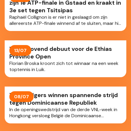
zijn 1e ATP-finale in Gstaad en kraakt in
3e set tegen Tsitsipas
Raphaël Collignon is er niet in geslaagd om zijn
allereerste ATP-finale winnend af te sluiten, maar hij
heeft zich wel enorm geweerd in Gstaad (Zwi). Onze
landgenoot (ATP-42) leek wat nerveus en toonde 2
gezichten tegen de Griek Stefanos Tsitsipas (ATP-
85). Bij momenten wervelend en vol klasse, maar ook
Veelbelovend debuut voor de Ethias
13/07
met te veel fouten op belangrijke momenten. Na 2
Province Open
uur en 17 minuten stond er 6-4, 6-7, 6-3 op het
Florian Broska kroont zich tot winnaar na een week
bord.
toptennis in Luik.
Yellow Tigers winnen spannende strijd
08/07
tegen Dominicaanse Republiek
In de openingswedstrijd van de derde VNL-week in
Hongkong versloeg België de Dominicaanse
Republiek na een zenuwslopende vijfsetter: 3-2.