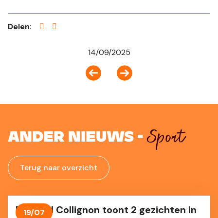
Delen:
14/09/2025
Sport
Ander nieuws -
Terug naar overzicht
Raphäel Collignon toont 2 gezichten in
19/07