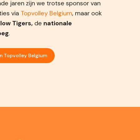
nde jaren zijn we trotse sponsor van
ties via
Topvolley Belgium
, maar ook
llow Tigers,
de
nationale
oeg
.
m Topvolley Belgium