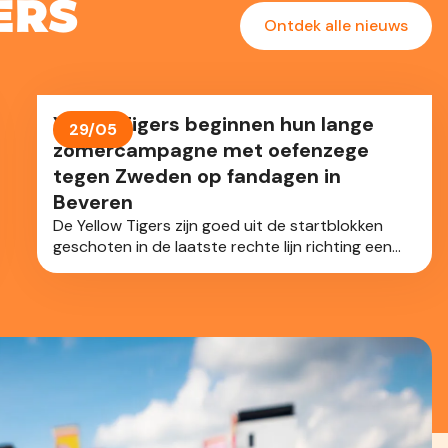
ers
Ontdek alle nieuws
Yellow Tigers beginnen hun lange
29/05
zomercampagne met oefenzege
tegen Zweden op fandagen in
Beveren
De Yellow Tigers zijn goed uit de startblokken
geschoten in de laatste rechte lijn richting een
drukke zomer met de Volley Nations League en
het EK. Tijdens de fandagen in Beveren hebben
de nationale volleybalvrouwen de eerste van 2
confrontaties met Zweden tot een goed einde
gebracht in 5 sets.