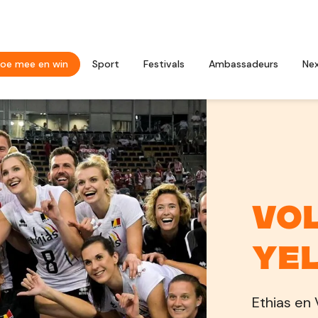
oe mee en win
Sport
Festivals
Ambassadeurs
Ne
Vol
Yel
Ethias en 