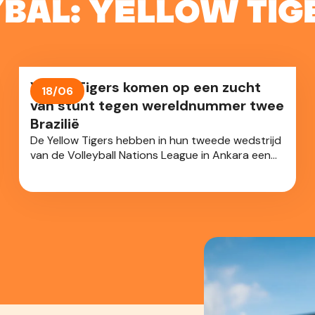
ybal: Yellow Tig
Yellow Tigers komen op een zucht
18/06
van stunt tegen wereldnummer twee
Brazilië
De Yellow Tigers hebben in hun tweede wedstrijd
van de Volleyball Nations League in Ankara een
bijzonder sterke prestatie neergezet tegen
Brazilië. Tegen de nummer twee van de wereld
kwamen de Belgische vrouwen zelfs op een 2-1
voorsprong, maar na een spannende vijfsetter
trok Brazilië uiteindelijk met het kleinste verschil
aan het langste eind. De setstanden waren 20-
25, 25-22, 25-23, 22-25 en 13-15.