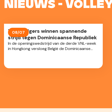
Nieuws - Volle
Yellow Tigers winnen spannende
08/07
strijd tegen Dominicaanse Republiek
In de openingswedstrijd van de derde VNL-week
in Hongkong versloeg België de Dominicaanse
Republiek na een zenuwslopende vijfsetter: 3-2.