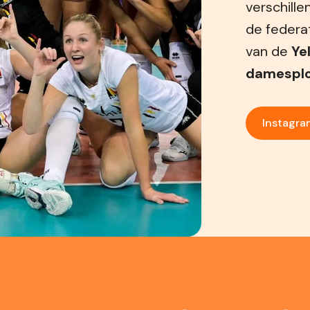
verschille
de federa
van de
Ye
damespl
Instagra