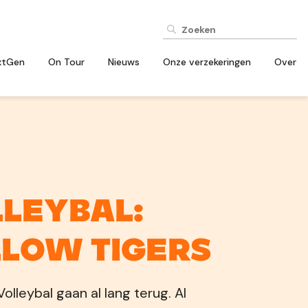
xtGen
On Tour
Nieuws
Onze verzekeringen
Over
leybal:
low Tigers
Volleybal gaan al lang terug. Al