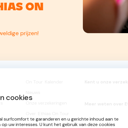
hias On
eldige prijzen!
On Tour
Kalender
Kent u onze verze
Nieuws
an cookies
rs
Onze verzekeringen
Meer weten over E
Over
Ethias On Tour
l surfcomfort te garanderen en u gerichte inhoud aan te
n op uw interesses. U kunt het gebruik van deze cookies