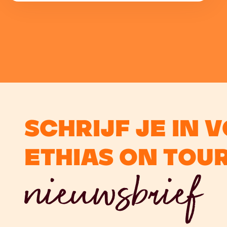
Schrijf je in 
Ethias On Tou
nieuwsbrief