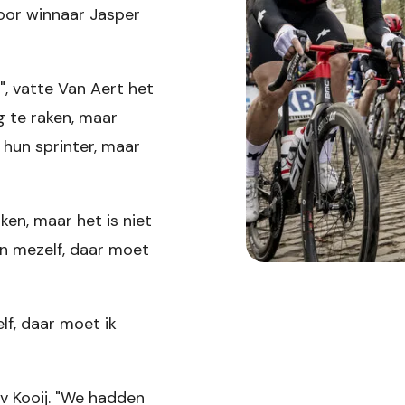
oor winnaar Jasper
", vatte Van Aert het
g te raken, maar
 hun sprinter, maar
en, maar het is niet
an mezelf, daar moet
lf, daar moet ik
av Kooij. "We hadden