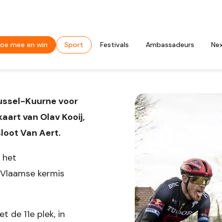
oe mee en win
Sport
Festivals
Ambassadeurs
Ne
russel-Kuurne voor
aart van Olav Kooij,
loot Van Aert.
 het
 Vlaamse kermis
de 11e plek, in