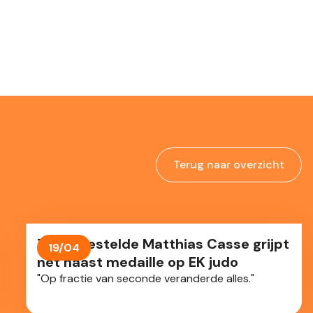
Terug naar overzicht
Teleurgestelde Matthias Casse grijpt
19/04
nét naast medaille op EK judo
"Op fractie van seconde veranderde alles."