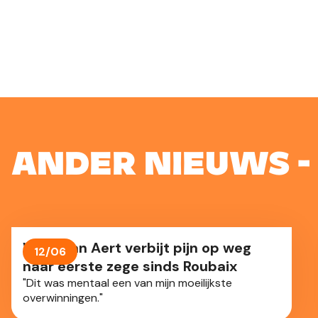
Ander nieuws -
Wout van Aert verbijt pijn op weg
12/06
naar eerste zege sinds Roubaix
"Dit was mentaal een van mijn moeilijkste
overwinningen."