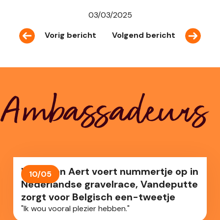
03/03/2025
Vorig bericht
Volgend bericht
Ambassadeurs
Wout van Aert voert nummertje op in
10/05
Nederlandse gravelrace, Vandeputte
zorgt voor Belgisch een-tweetje
"Ik wou vooral plezier hebben."