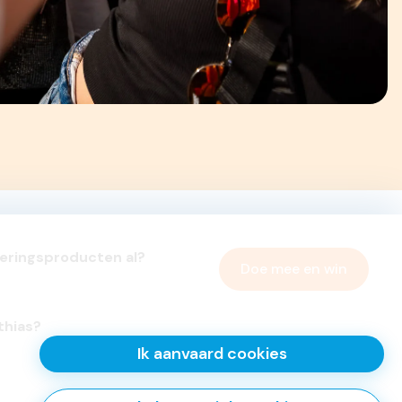
keringsproducten al?
Doe mee en win
thias?
Ik aanvaard cookies