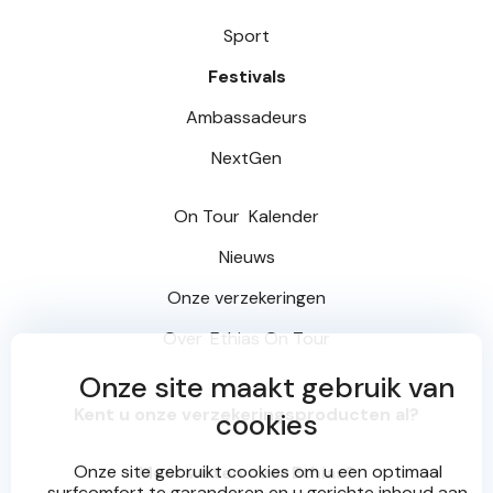
Sport
Festivals
Ambassadeurs
NextGen
On Tour
Kalender
Nieuws
Onze verzekeringen
Over
Ethias On Tour
Onze site maakt gebruik van
Kent u onze verzekeringsproducten al?
cookies
Onze site gebruikt cookies om u een optimaal
Meer weten over Ethias?
surfcomfort te garanderen en u gerichte inhoud aan