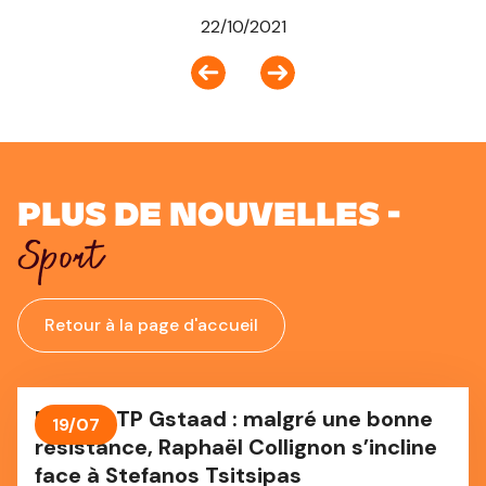
22/10/2021
Plus de nouvelles -
Sport
Retour à la page d'accueil
Finale ATP Gstaad : malgré une bonne
19/07
résistance, Raphaël Collignon s’incline
face à Stefanos Tsitsipas