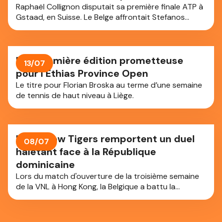
Raphaël Collignon disputait sa première finale ATP à
Gstaad, en Suisse. Le Belge affrontait Stefanos
Tsitsipas. Si Raphaël s’est bien battu, il s’incline en
trois sets (6-4/6-7 (3-7)/6-3). Tsitsipas remporte
son premier titre depuis près d'un an et demi.
Une première édition prometteuse
13/07
pour l’Ethias Province Open
Le titre pour Florian Broska au terme d’une semaine
de tennis de haut niveau à Liège.
Les Yellow Tigers remportent un duel
08/07
haletant face à la République
dominicaine
Lors du match d'ouverture de la troisième semaine
de la VNL à Hong Kong, la Belgique a battu la
République dominicaine au terme d'un match
haletant en cinq sets : 3-2.