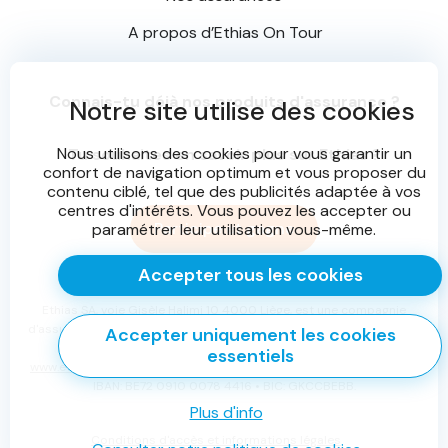
A propos d’
Ethias On Tour
Connais-tu déjà nos produits d'assurance ?
Notre site utilise des cookies
Nous utilisons des cookies pour vous garantir un
Tu souhaites en savoir plus sur Ethias ?
confort de navigation optimum et vous proposer du
contenu ciblé, tel que des publicités adaptée à vos
centres d'intérêts. Vous pouvez les accepter ou
Participe et gagne
paramétrer leur utilisation vous-même.
Accepter tous les cookies
Ethias SA, voie Gisèle Halimi 10 4000 Liège, est une compagnie
d'assurance agréée en Belgique sous le n° 0196 et soumise au droit
Accepter uniquement les cookies
belge.
essentiels
www.ethias.be
•
info@ethias.be
• RPR Liège TVA BE 0404.484.654 -
IBAN: BE72 0910 0078 4416 • BIC: GKCCBEBB.
Plus d'info
Conditions d'accès et informations légales