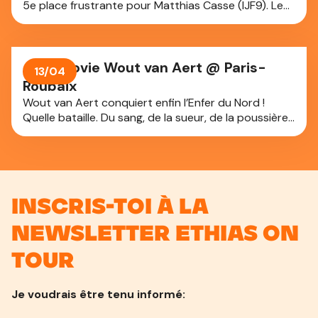
5e place frustrante pour Matthias Casse (IJF9). Le
judoka belge a échoué au pied du podium aux
championnats d’Europe de judo à Tbilissi en
Géorgie. Une médaille qui lui échappe à l’issue d’une
belle et longue journée de compétition.
Aftermovie Wout van Aert @ Paris-
13/04
Roubaix
Wout van Aert conquiert enfin l’Enfer du Nord !
Quelle bataille. Du sang, de la sueur, de la poussière…
et une classe pure. Ce n’est pas une victoire
ordinaire. C’est l’histoire en train de s’écrire.
Inscris-toi à la
newsletter Ethias On
Tour
Je voudrais être tenu informé: