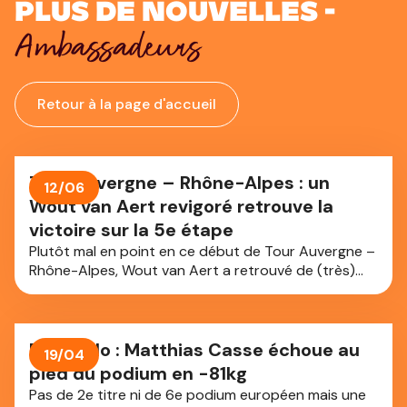
Plus de nouvelles -
Ambassadeurs
Retour à la page d'accueil
Tour Auvergne – Rhône-Alpes : un
12/06
Wout van Aert revigoré retrouve la
victoire sur la 5e étape
Plutôt mal en point en ce début de Tour Auvergne –
Rhône-Alpes, Wout van Aert a retrouvé de (très)
bonnes jambes pour sprinter vers la victoire ce jeudi
sur la 5e étape entre Saint-Chamond et le Parc des
Oiseaux – Villars-les-Dombes (195,8 km). Le Belge a
réglé le Français Hugo Hofstetter et l'Allemand Phil
Euro judo : Matthias Casse échoue au
19/04
Bauhaus au sprint pour récolter sa première victoire
pied du podium en -81kg
depuis son sacre à Paris-Roubaix en avril dernier, le
Pas de 2e titre ni de 6e podium européen mais une
53e bouquet de sa carrière.