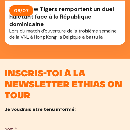
Les Yellow Tigers remportent un duel
08/07
haletant face à la République
dominicaine
Lors du match d'ouverture de la troisième semaine
de la VNL à Hong Kong, la Belgique a battu la
République dominicaine au terme d'un match
haletant en cinq sets : 3-2.
Inscris-toi à la
newsletter Ethias On
Tour
Je voudrais être tenu informé: