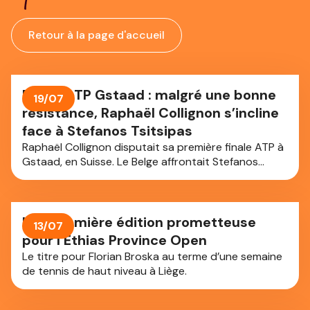
Retour à la page d'accueil
Finale ATP Gstaad : malgré une bonne
19/07
résistance, Raphaël Collignon s’incline
face à Stefanos Tsitsipas
Raphaël Collignon disputait sa première finale ATP à
Gstaad, en Suisse. Le Belge affrontait Stefanos
Tsitsipas. Si Raphaël s’est bien battu, il s’incline en
trois sets (6-4/6-7 (3-7)/6-3). Tsitsipas remporte
son premier titre depuis près d'un an et demi.
Une première édition prometteuse
13/07
pour l’Ethias Province Open
Le titre pour Florian Broska au terme d’une semaine
de tennis de haut niveau à Liège.