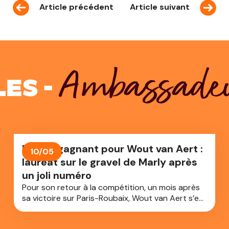
Article précédent
Article suivant
Ambassade
es -
Retour gagnant pour Wout van Aert :
10/05
lauréat sur le gravel de Marly après
un joli numéro
Pour son retour à la compétition, un mois après
sa victoire sur Paris-Roubaix, Wout van Aert s’est
imposé sur le Marly Grav, une course UCI de
gravel disputée aux Pays-Bas.