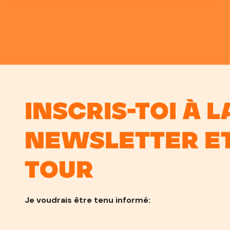
Saint-Chamond et le Parc des Oiseaux – Villars-
les-Dombes (195,8 km). Le Belge a réglé le
Français Hugo Hofstetter et l'Allemand Phil
Bauhaus au sprint pour récolter sa première
victoire depuis son sacre à Paris-Roubaix en avril
dernier, le 53e bouquet de sa carrière.
Inscris-toi à l
newsletter Et
Tour
Je voudrais être tenu informé: