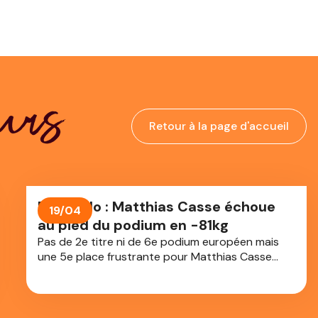
urs
Retour à la page d'accueil
Euro judo : Matthias Casse échoue
19/04
au pied du podium en -81kg
Pas de 2e titre ni de 6e podium européen mais
une 5e place frustrante pour Matthias Casse
(IJF9). Le judoka belge a échoué au pied du
podium aux championnats d’Europe de judo à
Tbilissi en Géorgie. Une médaille qui lui échappe à
l’issue d’une belle et longue journée de