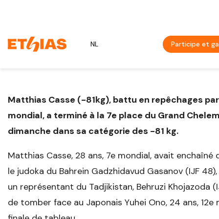
NL
Participe et g
Matthias Casse (-81kg), battu en repêchages par
mondial, a terminé à la 7e place du Grand Chele
dimanche dans sa catégorie des -81 kg.
Matthias Casse, 28 ans, 7e mondial, avait enchaîné 
le judoka du Bahrein Gadzhidavud Gasanov (IJF 48),
un représentant du Tadjikistan, Behruzi Khojazoda (IJ
de tomber face au Japonais Yuhei Ono, 24 ans, 12e 
finale de tableau.