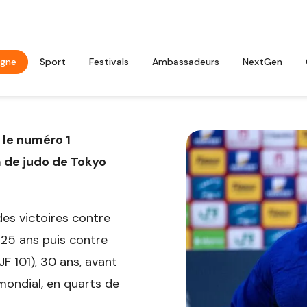
agne
Sport
Festivals
Ambassadeurs
NextGen
 le numéro 1
m de judo de Tokyo
des victoires contre
 25 ans puis contre
F 101), 30 ans, avant
mondial, en quarts de