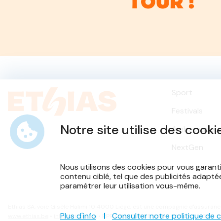
Tour !
Sport
Festivals
Notre site utilise des cooki
Ambassadeu
NextGen
Nous utilisons des cookies pour vous garant
contenu ciblé, tel que des publicités adapté
paramétrer leur utilisation vous-même.
Ethias SA, voie Gisèle Halimi 10 4000 Liège, est une compagnie d'assuranc
Plus d'info
Consulter notre politique de 
www.ethias.be
•
info@ethias.be
• RPR Liège TVA BE 0404.484.654 - IBAN: 