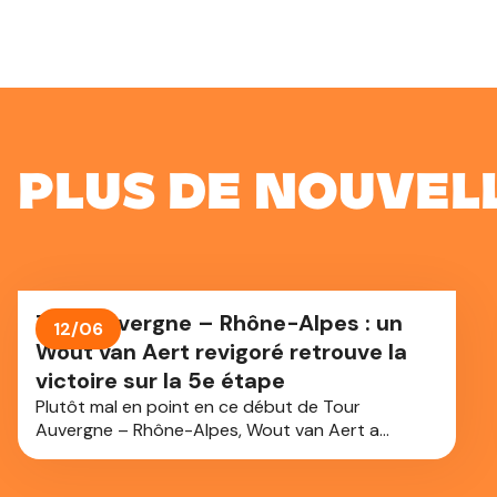
Plus de nouvell
Tour Auvergne – Rhône-Alpes : un
12/06
Wout van Aert revigoré retrouve la
victoire sur la 5e étape
Plutôt mal en point en ce début de Tour
Auvergne – Rhône-Alpes, Wout van Aert a
retrouvé de (très) bonnes jambes pour sprinter
vers la victoire ce jeudi sur la 5e étape entre