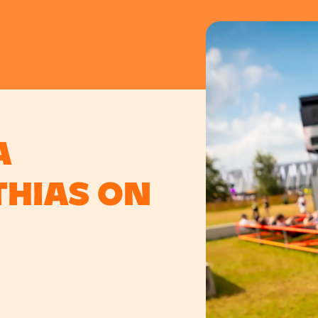
a
hias On